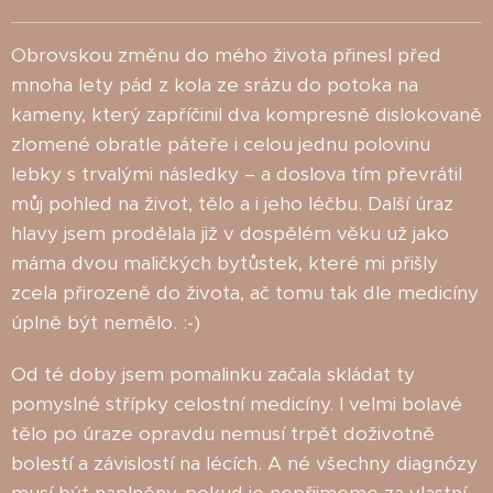
Obrovskou změnu do mého života přinesl před
mnoha lety pád z kola ze srázu do potoka na
kameny, který zapříčinil dva kompresně dislokovaně
zlomené obratle páteře i celou jednu polovinu
lebky s trvalými následky – a doslova tím převrátil
můj pohled na život, tělo a i jeho léčbu. Další úraz
hlavy jsem prodělala již v dospělém věku už jako
máma dvou maličkých bytůstek, které mi přišly
zcela přirozeně do života, ač tomu tak dle medicíny
úplně být nemělo. :-)
Od té doby jsem pomalinku začala skládat ty
pomyslné střípky celostní medicíny. I velmi bolavé
tělo po úraze opravdu nemusí trpět doživotně
bolestí a závislostí na lécích. A né všechny diagnózy
musí být naplněny, pokud je nepřijmeme za vlastní.