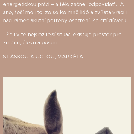
energetickou práci – a tělo začne "odpovídat". A
ano, těší mě i to, že se ke mně lidé a zvířata vrací i
nad rámec akutní potřeby ošetření. Že cítí důvěru.
Že i v té nejsložitější situaci existuje prostor pro
změnu, úlevu a posun.
S LÁSKOU A ÚCTOU, MARKÉTA