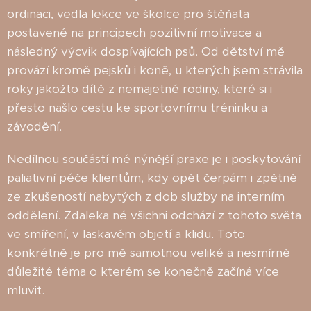
ordinaci, vedla lekce ve školce pro štěňata
postavené na principech pozitivní motivace a
následný výcvik dospívajících psů. Od dětství mě
provází kromě pejsků i koně, u kterých jsem strávila
roky jakožto dítě z nemajetné rodiny, které si i
přesto našlo cestu ke sportovnímu tréninku a
závodění.
Nedílnou součástí mé nýnější praxe je i poskytování
paliativní péče klientům, kdy opět čerpám i zpětně
ze zkušeností nabytých z dob služby na interním
oddělení. Zdaleka né všichni odchází z tohoto světa
ve smíření, v laskavém objetí a klidu. Toto
konkrétně je pro mě samotnou veliké a nesmírně
důležité téma o kterém se konečně začíná více
mluvit.