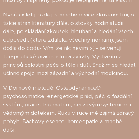
Nyní o x let později, s mnohem více zkušenostmi, o
tisíce stran literatury dále, o stovky hodin studií
dále, po skládání zkoušek, hloubání a hledání všech
odpovědí, (které zdaleka všechny nemám), jsem
došla do bodu- Vím, že nic nevím :-) - se věnuji
terapeutické práci s lidmi a zvířaty. Vycházím z
principů celostní péče o tělo i duši. Snažím se hledat
účinné spoje mezi západní a východní medicínou.
V Dornově metodě, Osteodynamice®,
psychosomatice, energetické práci, péči o fasciální
systém, práci s traumatem, nervovým systémem i
vědomým dotekem. Ruku v ruce mě zajímá zdravý
pohyb, Bachovy esence, homeopatie a mnohé
další.