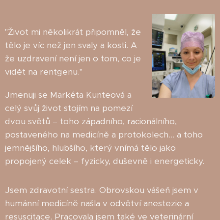
"Život mi několikrát připomněl, že
tělo je víc než jen svaly a kosti. A
že uzdravení není jen o tom, co je
vidět na rentgenu."
Jmenuji se Markéta Kunteová a
celý svůj život stojím na pomezí
dvou světů – toho západního, racionálního,
postaveného na medicíně a protokolech… a toho
jemnějšího, hlubšího, který vnímá tělo jako
propojený celek – fyzicky, duševně i energeticky.
Jsem zdravotní sestra. Obrovskou vášeň jsem v
humánní medicíně našla v odvětví anestezie a
resuscitace. Pracovala jsem také ve veterinární