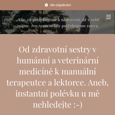
dle objednání
„Vše, co potřebujeme k uzdravení, už v sobě
máme. Jen tomu někdy potřebujeme znovu
porozumět a pomoci zase začít proudit.“
Od zdravotní sestry v
humánní a veterinární
medicíně k manuální
terapeutce a lektorce. Aneb,
instantní polévku u mě
nehledejte :-)