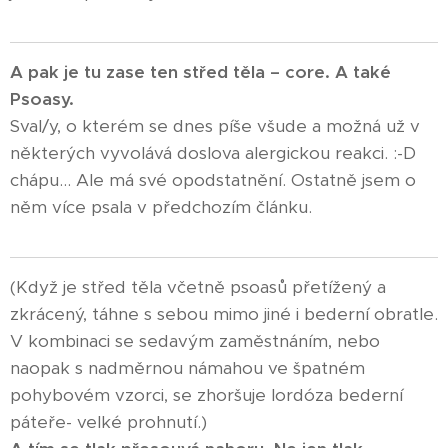
A pak je tu zase ten střed těla – core. A také
Psoasy.
Sval/y, o kterém se dnes píše všude a možná už v
některých vyvolává doslova alergickou reakci. :-D
chápu... Ale má své opodstatnění. Ostatně jsem o
něm více psala v předchozím článku.
(Když je střed těla včetně psoasů přetížený a
zkrácený, táhne s sebou mimo jiné i bederní obratle.
V kombinaci se sedavým zaměstnáním, nebo
naopak s nadměrnou námahou ve špatném
pohybovém vzorci, se zhoršuje lordóza bederní
páteře- velké prohnutí.)