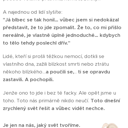
A najednou od lidí slyšíte:
"Já blbec se tak honil… vůbec jsem si nedokázal
představit, že to jde zpomalit. Že to, co mi přišlo
nereálné, je vlastně úplně jednoduché… kdybych
to tělo tehdy poslechl dřív."
Lidé, kteří si prošli těžkou nemocí, dotkli se
vlastního dna, zažili blízkost smrti nebo ztrátu
někoho blízkého…
a poučili se,
..
ti se opravdu
zastavili. A pochopili.
Jenže ono to jde i bez té facky. Ale opět jsme u
toho. Toto nás primárně nikdo neučí.
Toto dnešní
zrychlený svět řešit a vůbec vidět nechce.
Je jen na nás, jaký svět tvoříme.