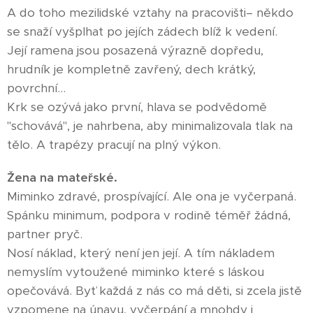
A do toho mezilidské vztahy na pracovišti– někdo
se snaží vyšplhat po jejích zádech blíž k vedení.
Její ramena jsou posazená výrazně dopředu,
hrudník je kompletně zavřený, dech krátký,
povrchní...
Krk se ozývá jako první, hlava se podvědomě
"schovává", je nahrbena, aby minimalizovala tlak na
tělo. A trapézy pracují na plný výkon.
Žena na mateřské.
Miminko zdravé, prospívající. Ale ona je vyčerpaná.
Spánku minimum, podpora v rodině téměř žádná,
partner pryč.
Nosí náklad, který není jen její. A tím nákladem
nemyslím vytoužené miminko které s láskou
opečovává. Byť každá z nás co má děti, si zcela jistě
vzpomene na únavu, vyčerpání a mnohdy i