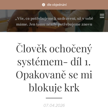
dle objednání
„Vše, co potřebujeme k uzdravení, už v sobě
máme. Jen tomu někdy potřebujeme znovu
porozumět a pomoci zase začít proudit.“
Člověk ochočený
systémem- díl 1.
Opakovaně se mi
blokuje krk
07.04.2026