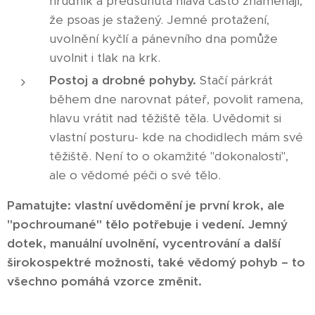
hrudník a předsunutá hlava často znamenají,
že psoas je stažený. Jemné protažení,
uvolnění kyčlí a pánevního dna pomůže
uvolnit i tlak na krk.
Postoj a drobné pohyby.
Stačí párkrát
během dne narovnat páteř, povolit ramena,
hlavu vrátit nad těžiště těla. Uvědomit si
vlastní posturu- kde na chodidlech mám své
těžiště. Není to o okamžité "dokonalosti",
ale o vědomé péči o své tělo.
Pamatujte: vlastní uvědomění je první krok, ale
"pochroumané" tělo potřebuje i vedení. Jemný
dotek, manuální uvolnění, vycentrování a další
širokospektré možnosti, také vědomý pohyb – to
všechno pomáhá vzorce změnit.