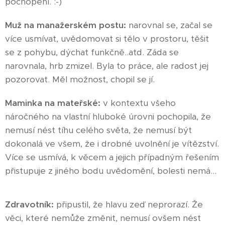
pochopení. :-)
Muž na manažerském postu:
narovnal se, začal se
více usmívat, uvědomovat si tělo v prostoru, těšit
se z pohybu, dýchat funkčně..atd. Záda se
narovnala, hrb zmizel. Byla to práce, ale radost jej
pozorovat. Měl možnost, chopil se jí.
Maminka na mateřské:
v kontextu všeho
náročného na vlastní hluboké úrovni pochopila, že
nemusí nést tíhu celého světa, že nemusí být
dokonalá ve všem, že i drobné uvolnění je vítězství.
Více se usmívá, k věcem a jejich případným řešením
přistupuje z jiného bodu uvědomění, bolesti nemá...
Zdravotník:
připustil, že hlavu zeď neprorazí. Že
věci, které nemůže změnit, nemusí ovšem nést