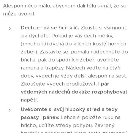
Alespoň něco málo, abychom dali tělu signál, že se
může uvolnit:
Dech je- dá se řici- klíč.
Zkuste si všimnout,
jak dýcháte. Pokud je váš dech mělký,
(mnoho lidí dýchá do klíčních kostí/ horních
žeber). Zastavte se, pomalu nadechněte do
břicha, pak do spodních žeber, uvolněte
ramena a trapézy. Nádech veďte na čtyři
doby, výdech je vždy delší, alespoň na šest.
Zkoušejte výdech prodlužovat.
I pár
vědomých nádechů dokáže rozpohybovat
napětí.
Uvědomte si svůj hluboký střed a tedy
psoasy i pánev.
Lehce si položte ruku na
břicho, ucítíte středy pohybu. Zavřený