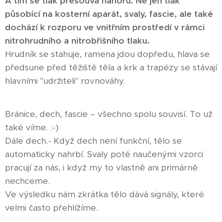
A tím se tlak přesouvá nahoru. Ne jen tlak
působící na kosterní aparát, svaly, fascie, ale také
dochází k rozporu ve vnitřním prostředí v rámci
nitrohrudního a nitrobřišního tlaku.
Hrudník se stahuje, ramena jdou dopředu, hlava se
předsune před těžiště těla a krk a trapézy se stávají
hlavními "udržiteli" rovnováhy.
Bránice, dech, fascie – všechno spolu souvisí. To už
také víme. :-)
Dále dech.- Když dech není funkční, tělo se
automaticky nahrbí. Svaly poté naučenými vzorci
pracují za nás, i když my to vlastně ani primárně
nechceme.
Ve výsledku nám zkrátka tělo dává signály, které
velmi často přehlížíme.