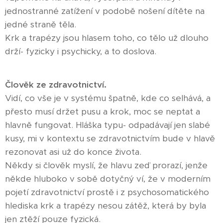
jednostranné zatížení v podobě nošení dítěte na
jedné straně těla.
Krk a trapézy jsou hlasem toho, co tělo už dlouho
drží- fyzicky i psychicky, a to doslova.
Člověk ze zdravotnictví.
Vidí, co vše je v systému špatně, kde co selhává, a
přesto musí držet pusu a krok, moc se neptat a
hlavně fungovat. Hláška typu- odpadávají jen slabé
kusy, mi v kontextu se zdravotnictvím bude v hlavě
rezonovat asi už do konce života.
Někdy si člověk myslí, že hlavu zeď prorazí, jenže
někde hluboko v sobě dotyčný ví, že v moderním
pojetí zdravotnictví prostě i z psychosomatického
hlediska krk a trapézy nesou zátěž, která by byla
jen ztěží pouze fyzická.