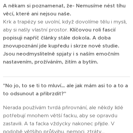
A někam si poznamenat, že- Nemusíme nést tíhu
věcí, které ani nejsou naše.
Krk a trapézy se uvolní, když dovolíme tělu i mysli,
aby si našly vlastní prostor.
Klíčovou roli fascií
popisuji napříč články stále dokola. A doba
znovupoznání jde kupředu i skrze nové studie.
Jsou neodmyslitelně spjaty i s naším emočním
nastavením, prožíváním, žitím a bytím.
"No jo, to se ti to mluví… ale jak mám asi to a to a
to odsunout a přibrzdit?"
Nerada používám tvrdá přirovnání, ale někdy lidé
potřebují mnohem větší facku, aby se opravdu
zastavili. A ta facka vždycky nakonec přijde. V
podobě většího průšvihu, nemoci, ztráty...