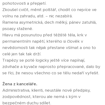
pohotovosti a přepjetí.
Zkoušel cvičit, měnit polštář, chodit co nejvíce ve
volnu na zahradu, atd. – nic nezabírá.
Ramena asymetrická, dech mělký, pánev zatuhlá,
psoasy stažené.
Hlavu má posunutou před těžiště těla, krk v
permanentním napětí, kterého si člověk v
nevědomosti tak nějak přestane všímat a ono to
celé jen tak tak drží.
Trapézy se poté logicky ještě více napínají,
zdvihače a kyvače naprosto přepracované, dalo by
se říci, že nesou všechno co se tělu nedaří vyřešit.
Žena z kanceláře.
Administrativa, klienti, neustále nové předpisy,
zodpovědnost, kterou ale nemá s kým v
bezpečném duchu sdílet.